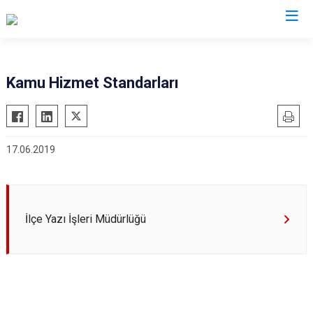
Eskişehir
Kamu Hizmet Standarları
Alpu
Mihalgazi
Beylikova
Mihalıççık
17.06.2019
Çifteler
Sarıcakaya
Günyüzü
Seyitgazi
Han
Sivrihisar
İnönü
Odunpazarı
İlçe Yazı İşleri Müdürlüğü
Mahmudiye
Tepebaşı