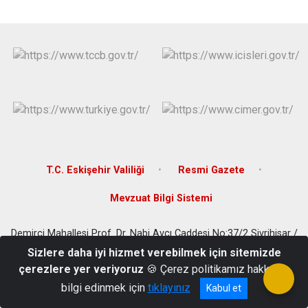
T.C. Eskişehir Valiliği
Resmi Gazete
Mevzuat Bilgi Sistemi
Demirci Mahallesi Prof. Dr. Nabi Avcı Caddesi No:37/2 Sivrihisar /
Eskişehir
Sizlere daha iyi hizmet verebilmek için sitemizde
çerezlere yer veriyoruz
🍪 Çerez politikamız hakkında
Tel: +90 (222) 711 4024 Fax: +90 (222) 711 4091
bilgi edinmek için
tıklayınız
Kabul et