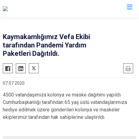
Eskişehir
Kaymakamlığımız Vefa Ekibi
tarafından Pandemi Yardım
Alpu
Mihalgazi
Paketleri Dağıtıldı.
Beylikova
Mihalıççık
Çifteler
Sarıcakaya
Günyüzü
Seyitgazi
07.07.2020
Han
Sivrihisar
4500 vatandaşımıza kolonya ve maske dağıtımı yapıldı.
İnönü
Odunpazarı
Cumhurbaşkanlığı tarafından 65 yaş üstü vatandaşlarımıza
Mahmudiye
Tepebaşı
hediye edilmek üzere gönderilen kolonya ve maskeler
ekiplerimiz tarafından hak sahiplerine ulaştırıldı.